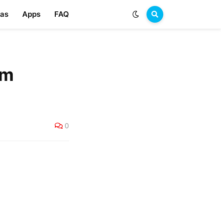
las
Apps
FAQ
em
0