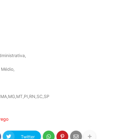
ministrativa,
 Médio,
:
MA,MG,MT,PI,RN,SC,SP
rego
Twitter