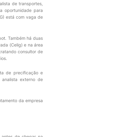
lista de transportes,
ma oportunidade para
(MG) está com vaga de
spot. Também há duas
ada (Celig) e na área
ratando consultor de
ios.
ta de precificação e
 analista externo de
rutamento da empresa
o antes de chegar na