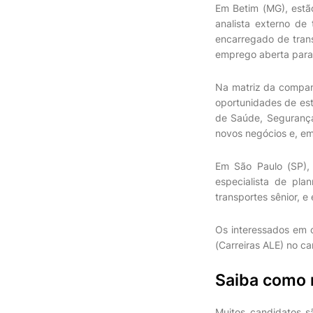
Em Betim (MG), estão
analista externo de
encarregado de trans
emprego aberta para 
Na matriz da compan
oportunidades de est
de Saúde, Segurança
novos negócios e, em
Em São Paulo (SP), 
especialista de pla
transportes sênior, e
Os interessados em 
(Carreiras ALE) no c
Saiba como m
Muitos candidatos s