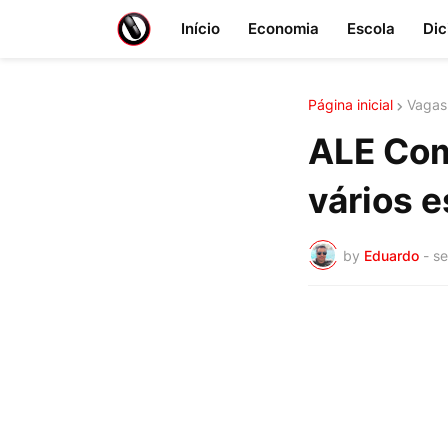
Início
Economia
Escola
Dic
Página inicial
Vagas
ALE Com
vários e
by
Eduardo
-
se