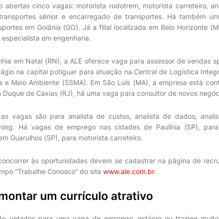
 abertas cinco vagas: motorista rodotrem, motorista carreteiro, ana
 transportes sênior e encarregado de transportes. Há também u
portes em Goiânia (GO). Já a filial localizada em Belo Horizonte 
especialista em engenharia.
hia em Natal (RN), a ALE oferece vaga para assessor de vendas 
ágio na capital potiguar para atuação na Central de Logística Integr
 e Meio Ambiente (SSMA). Em São Luís (MA), a empresa está cont
 Duque de Caxias (RJ), há uma vaga para consultor de novos negóc
as vagas são para analista de custos, analista de dados, analis
nning. Há vagas de emprego nas cidades de Paulínia (SP), para
 em Guarulhos (SP), para motorista carreteiro.
concorrer às oportunidades devem se cadastrar na página de rec
ampo “Trabalhe Conosco” do site
www.ale.com.br
.
ontar um currículo atrativo
ão vetados para uma vaga de emprego, estágio ou trainee muit