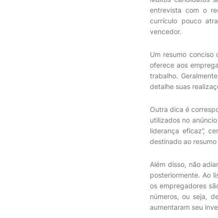
entrevista com o r
currículo pouco atr
vencedor.
Um resumo conciso de
oferece aos empregad
trabalho. Geralmente
detalhe suas realizaç
Outra dica é corresp
utilizados no anúnci
liderança eficaz”, c
destinado ao resumo p
Além disso, não adia
posteriormente. Ao l
os empregadores são 
números, ou seja, d
aumentaram seu inves