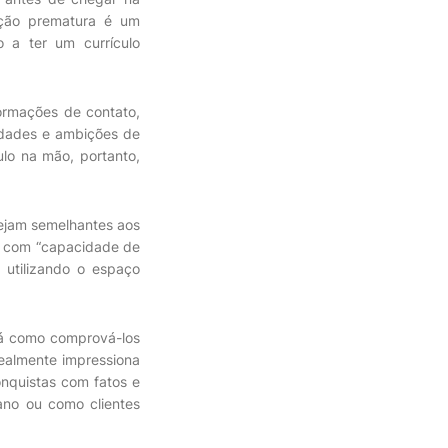
ação prematura é um
o a ter um currículo
ormações de contato,
idades e ambições de
ulo na mão, portanto,
sejam semelhantes aos
m com “capacidade de
, utilizando o espaço
erá como comprová-los
realmente impressiona
onquistas com fatos e
ano ou como clientes