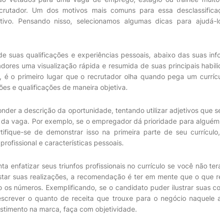
ecrutador. Um dos motivos mais comuns para essa desclassific
ativo. Pensando nisso, selecionamos algumas dicas para ajudá-l
 suas qualificações e experiências pessoais, abaixo das suas inf
ores uma visualização rápida e resumida de suas principais habil
, é o primeiro lugar que o recrutador olha quando pega um curríc
ões e qualificações de maneira objetiva.
onder a descrição da oportunidade, tentando utilizar adjetivos que 
o da vaga. Por exemplo, se o empregador dá prioridade para algué
ertifique-se de demonstrar isso na primeira parte de seu currículo
rofissional e características pessoais.
nta enfatizar seus triunfos profissionais no currículo se você não t
istar suas realizações, a recomendação é ter em mente que o que 
os números. Exemplificando, se o candidato puder ilustrar suas c
escrever o quanto de receita que trouxe para o negócio naquele 
timento na marca, faça com objetividade.