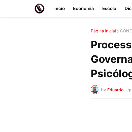
Início
Economia
Escola
Dic
Página inicial
CONC
Processo
Governa
Psicólo
by
Eduardo
-
qu