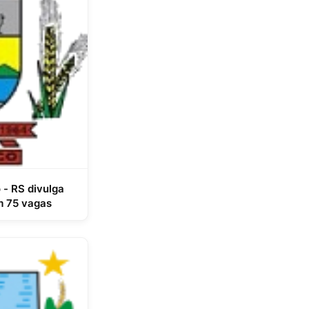
 - RS divulga
m 75 vagas