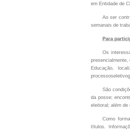
em Entidade de C
Ao ser contr
semanais de traba
Para partici
Os interess
presencialmente, 
Educação, local
processoseletivo
São condiçõe
da posse; encontr
eleitoral; além de
Como forma 
títulos. Inform