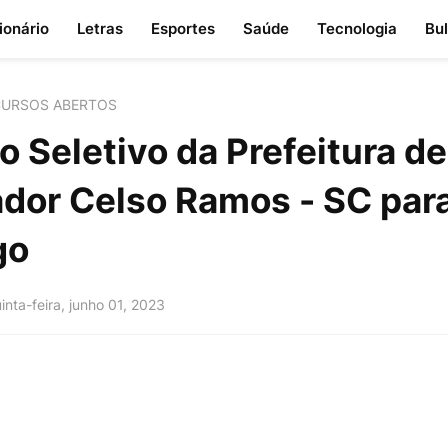
ionário
Letras
Esportes
Saúde
Tecnologia
Bu
URSOS ABERTOS
 Seletivo da Prefeitura de
dor Celso Ramos - SC par
go
inta-feira, junho 01, 2023