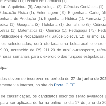
em Estrada (1); Técnico em Farmácia (1);
ior:
Arquitetura (9); Arquivologia (2); Ciências Contábeis (1); 
; Educação Física (1); Enfermagem ( 9); Engenharia Cartográf
genharia de Produção (1); Engenharia Hídrica (1); Farmácia (
édica (1); Geografia (2); Hotelaria (1); Jornalismo (9); Ciênci
; Letras (1); Matemática (1); Química (1); Pedagogia (73); P
 Publicidade e Propaganda (4); Saúde Coletiva (1); Turismo (1).
rios selecionados, será ofertada uma bolsa-auxílio entre
9,00, acrescido de R$ 211,20 de auxílio-transporte, refer
0 horas semanais para o exercício das funções estipuladas.
ipar
ados devem se inscrever no período de
27 de junho de 202
amente via internet, no site do
Portal CIEE
.
e classificação, os candidatos inscritos serão avaliados
a para ser aplicada de forma online no dia 17 de julho de 