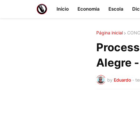
Início
Economia
Escola
Dic
Página inicial
CONC
Processo
Alegre 
by
Eduardo
-
te