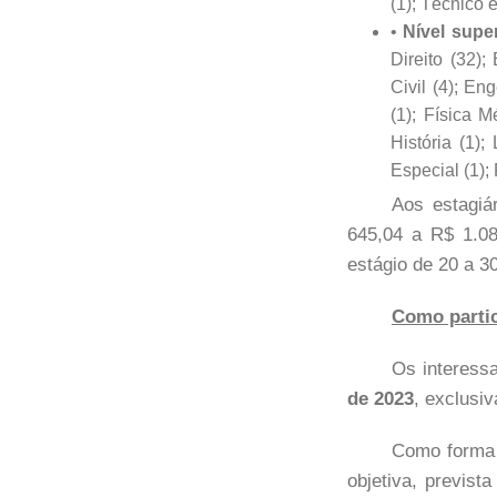
(1); Técnico 
Nível super
Direito (32)
Civil (4); En
(1); Física M
História (1)
Especial (1);
Aos estagiá
645,04 a R$ 1.08
estágio de 20 a 3
Como partic
Os interess
de 2023
, exclusiv
Como forma d
objetiva, previst