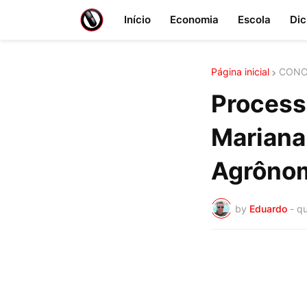
Início
Economia
Escola
Dic
Página inicial
CONC
Processo
Mariana
Agrôno
by
Eduardo
-
qu