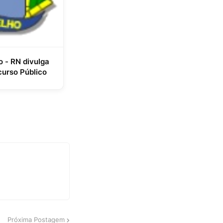
o - RN divulga
urso Público
Próxima Postagem