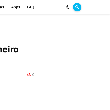
las
Apps
FAQ
heiro
0