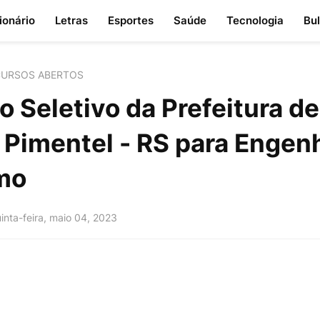
ionário
Letras
Esportes
Saúde
Tecnologia
Bu
URSOS ABERTOS
 Seletivo da Prefeitura de
 Pimentel - RS para Engen
mo
inta-feira, maio 04, 2023